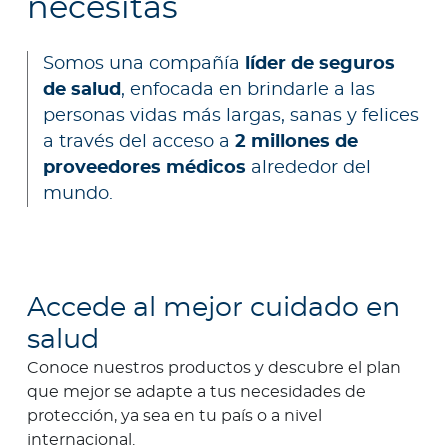
necesitas
a
d
o
Somos una compañía
líder de seguros
r
de salud
, enfocada en brindarle a las
e
personas vidas más largas, sanas y felices
s
a través del acceso a
2 millones de
d
proveedores médicos
alrededor del
e
mundo.
s
a
l
u
Accede al mejor cuidado en
d
salud
Conoce nuestros productos y descubre el plan
Ingresar a Mi Bupa
que mejor se adapte a tus necesidades de
protección, ya sea en tu país o a nivel
Para Clientes
internacional.