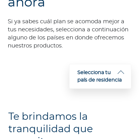
ahora
e
s
a
Si ya sabes cuál plan se acomoda mejor a
s
tus necesidades, selecciona a continuación
alguno de los países en donde ofrecemos
A
nuestros productos.
g
e
n
t
Selecciona tu
e
país de residencia
s
P
r
Te brindamos la
e
s
tranquilidad que
t