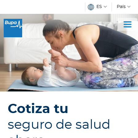
Pasar al contenido principal
ES
País
I
n
d
i
v
i
d
u
o
s
Cotiza tu
E
m
seguro de salud
p
r