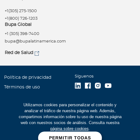
+1(305) 275-1500
+1(800) 726-1203
Bupa Global
+1 (305) 398-7400
bupa@bupalatinamerica.com
Red de Salud
Síguenos
Política de privacidad
Términos de uso
Accesibilidad
Utilizamos cookies para personalizar el contenido y
Mapa del Sitio
analizar el tráfico de nuestra página web. Además,
Trabaje con Bupa
compartimos información sobre tu uso de nuestra página
web con nuestros socios de análisis. Consulta nuestra
Estados Financieros (516
página sobre cookies
.
kb)
PERMITIR TODAS