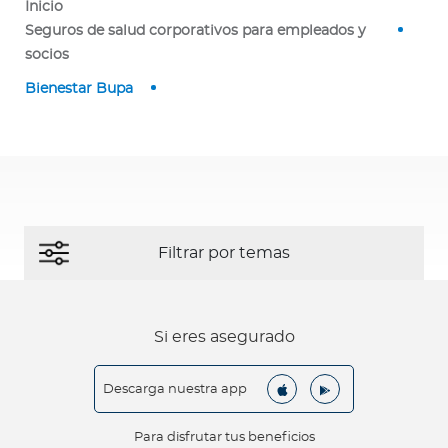
Inicio
a
Seguros de salud corporativos para empleados y
d
socios
o
r
Bienestar Bupa
e
s
d
e
s
a
l
u
d
Si eres asegurado
Ingresar a Mi Bupa
Descarga nuestra app
Para Clientes
Para disfrutar tus beneficios