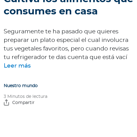
e
consumes en casa
s
a
s
Seguramente te ha pasado que quieres
preparar un plato especial el cual involucra
A
g
tus vegetales favoritos, pero cuando revisas
e
tu refrigerador te das cuenta que está vací
n
Leer más
t
e
s
Nuestro mundo
3 Minutos de lectura
P
Compartir
r
e
s
t