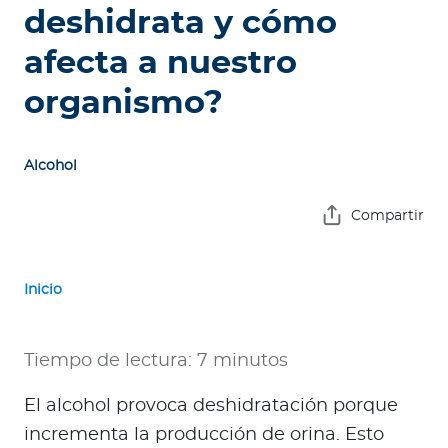
e
deshidrata y cómo
s
afecta a nuestro
a
s
organismo?
A
g
Alcohol
e
n
Compartir
t
e
s
Inicio
P
r
Tiempo de lectura: 7 minutos
e
El alcohol provoca deshidratación porque
s
t
incrementa la producción de orina. Esto