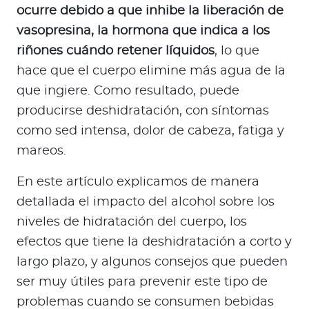
a
ocurre debido a que inhibe la liberación de
d
vasopresina, la hormona que indica a los
o
riñones cuándo retener líquidos
, lo que
r
hace que el cuerpo elimine más agua de la
e
que ingiere. Como resultado, puede
s
d
producirse deshidratación, con síntomas
e
como sed intensa, dolor de cabeza, fatiga y
s
mareos.
a
l
En este artículo explicamos de manera
u
detallada el impacto del alcohol sobre los
d
niveles de hidratación del cuerpo, los
efectos que tiene la deshidratación a corto y
largo plazo, y algunos consejos que pueden
Ingresar a Mi Bupa
ser muy útiles para prevenir este tipo de
Para Clientes
problemas cuando se consumen bebidas