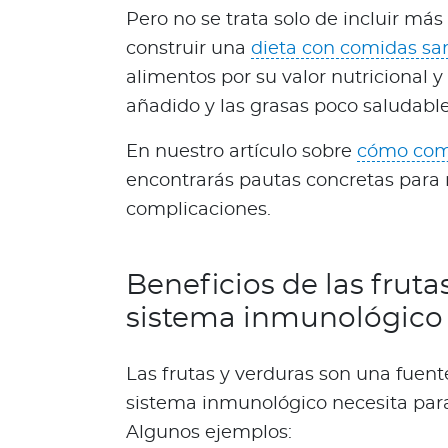
c
Pero no se trata solo de incluir más 
i
construir una
dieta con comidas sa
a
alimentos por su valor nutricional y
s
añadido y las grasas poco saludable
Bienestar Bupa
En nuestro artículo sobre
cómo come
encontrarás pautas concretas para m
V
i
complicaciones.
d
a
s
Beneficios de las fruta
m
sistema inmunológico
á
s
Las frutas y verduras son una fuent
s
a
sistema inmunológico necesita par
l
Algunos ejemplos:
u