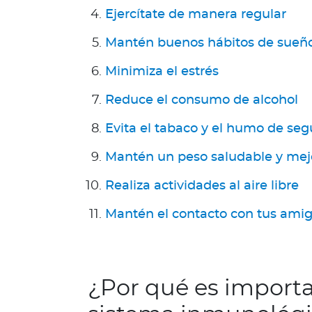
a
Ejercítate de manera regular
T
r
Mantén buenos hábitos de sueñ
i
Minimiza el estrés
n
i
Reduce el consumo de alcohol
d
a
Evita el tabaco y el humo de s
d
y
Mantén un peso saludable y mej
T
Realiza actividades al aire libre
o
b
Mantén el contacto con tus amig
a
g
o
Acerca de Bupa
¿Por qué es importan
¿