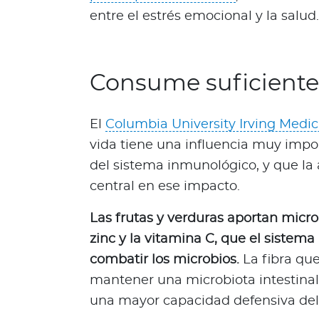
d
entre el estrés emocional y la salud.
a
O
p
i
Consume suficientes
n
i
ó
El
Columbia University Irving Medic
n
vida tiene una influencia muy impo
M
del sistema inmunológico, y que la
é
central en ese impacto.
d
i
Las frutas y verduras aportan micro
c
zinc y la vitamina C, que el sistem
a
combatir los microbios.
La fibra qu
N
o
mantener una microbiota intestinal
t
una mayor capacidad defensiva del
i