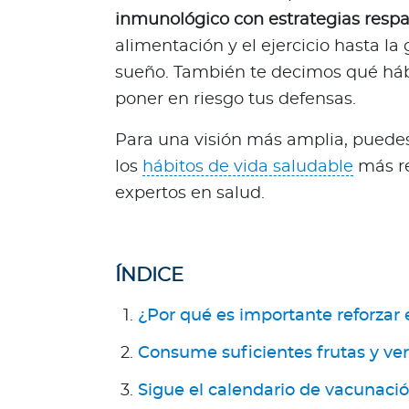
R
inmunológico con estrategias respa
e
alimentación y el ejercicio hasta la 
p
sueño. También te decimos qué hábi
ú
poner en riesgo tus defensas.
b
l
Para una visión más amplia, puedes
i
los
hábitos de vida saludable
más r
c
expertos en salud.
a
D
o
m
ÍNDICE
i
n
¿Por qué es importante reforzar
i
c
Consume suficientes frutas y ve
a
Sigue el calendario de vacunaci
n