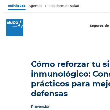
Pasar al contenido principal
Individuos
Agentes
Prestadores de salud
×
I
Seguros de 
n
d
i
v
i
d
Cómo reforzar tu s
u
o
inmunológico: Con
s
prácticos para mej
Seguros de salud
defensas
E
c
u
Prevención