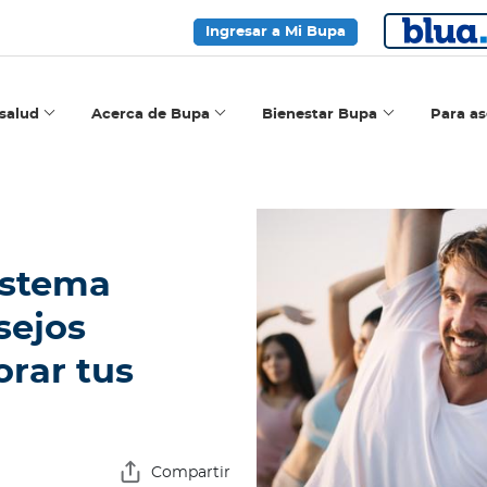
Ingresar a Mi Bupa
salud
Acerca de Bupa
Bienestar Bupa
Para a
istema
sejos
orar tus
Compartir