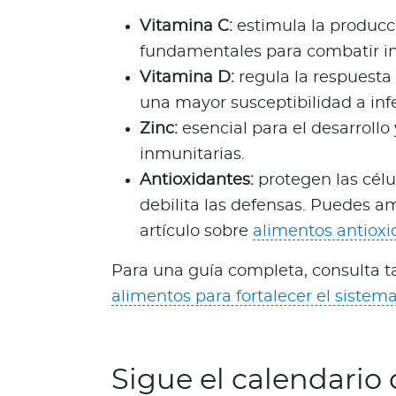
d
Vitamina C:
estimula la producc
a
fundamentales para combatir in
b
Vitamina D:
regula la respuesta 
l
una mayor susceptibilidad a infe
e
s
Zinc:
esencial para el desarrollo 
N
inmunitarias.
o
Antioxidantes:
protegen las célu
t
debilita las defensas. Puedes a
a
artículo sobre
alimentos antioxi
s
d
Para una guía completa, consulta t
e
alimentos para fortalecer el siste
b
i
e
n
Sigue el calendario
e