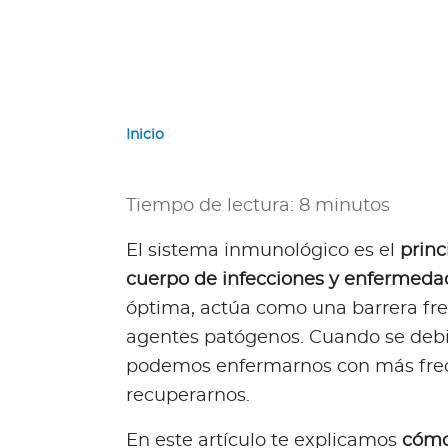
a
d
o
r
G
u
Inicio
a
t
e
Tiempo de lectura: 8 minutos
m
a
El sistema inmunológico es el
princ
l
cuerpo de infecciones y enfermeda
a
óptima, actúa como una barrera fren
P
agentes patógenos. Cuando se debi
a
podemos enfermarnos con más frec
n
a
recuperarnos.
m
En este artículo te explicamos
cómo
á