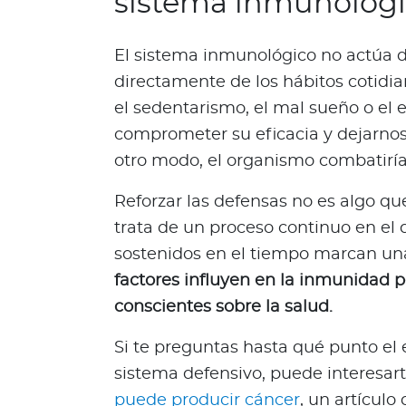
sistema inmunológ
Q
u
El sistema inmunológico no actúa 
i
é
directamente de los hábitos cotidia
n
el sedentarismo, el mal sueño o el 
e
comprometer su eficacia y dejarnos
s
otro modo, el organismo combatiría 
s
o
Reforzar las defensas no es algo que
m
trata de un proceso continuo en e
o
s
sostenidos en el tiempo marcan una
?
factores influyen en la inmunidad 
S
conscientes sobre la salud.
e
g
Si te preguntas hasta qué punto el 
u
sistema defensivo, puede interesart
n
puede producir cáncer
, un artícul