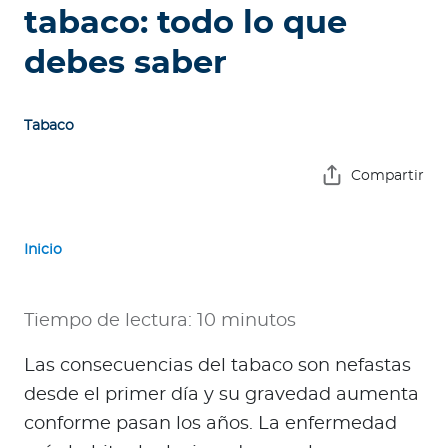
e
tabaco: todo lo que
s
debes saber
a
s
Tabaco
A
g
Compartir
e
n
t
Inicio
e
s
Tiempo de lectura: 10 minutos
P
r
Las consecuencias del tabaco son nefastas
e
desde el primer día y su gravedad aumenta
s
conforme pasan los años. La enfermedad
t