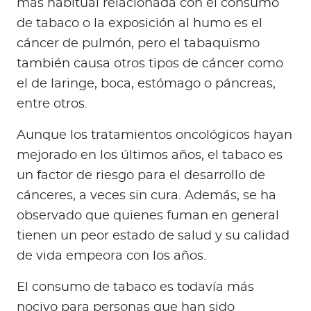
más habitual relacionada con el consumo
a
de tabaco o la exposición al humo es el
d
o
cáncer de pulmón, pero el tabaquismo
r
también causa otros tipos de cáncer como
e
el de laringe, boca, estómago o páncreas,
s
entre otros.
d
e
Aunque los tratamientos oncológicos hayan
s
mejorado en los últimos años, el tabaco es
a
un factor de riesgo para el desarrollo de
l
cánceres, a veces sin cura. Además, se ha
u
d
observado que quienes fuman en general
tienen un peor estado de salud y su calidad
de vida empeora con los años.
Ingresar a Mi Bupa
El consumo de tabaco es todavía más
Para Clientes
nocivo para personas que han sido