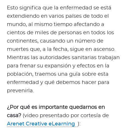
a
Esto significa que la enfermedad se está
d
extendiendo en varios países de todo el
o
r
mundo, al mismo tiempo afectando a
e
cientos de miles de personas en todos los
s
continentes, causando un número de
d
muertes que, a la fecha, sigue en ascenso.
e
Mientras las autoridades sanitarias trabajan
s
para frenar su expansión y efectos en la
a
l
población, traemos una guía sobre esta
u
enfermedad y qué debemos hacer para
d
prevenirla.
¿Por qué es importante quedarnos en
Ingresar a Mi Bupa
casa?
(video presentado por cortesía de
Para Clientes
Arenet Creative eLearning
):