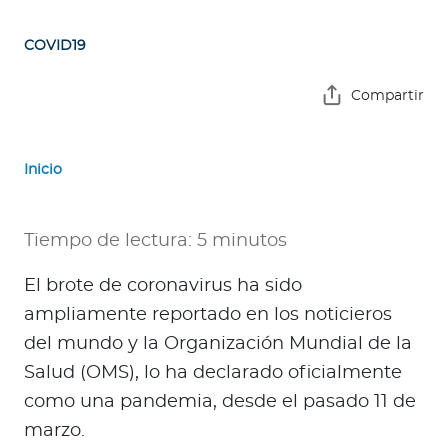
e
s
COVID19
a
s
Compartir
A
g
Inicio
e
n
t
Tiempo de lectura: 5 minutos
e
s
El brote de coronavirus ha sido
ampliamente reportado en los noticieros
P
del mundo y la Organización Mundial de la
r
Salud (OMS), lo ha declarado oficialmente
e
como una pandemia, desde el pasado 11 de
s
marzo.
t