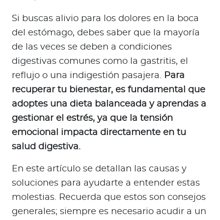
a
d
Si buscas alivio para los dolores en la boca
o
del estómago, debes saber que la mayoría
r
de las veces se deben a condiciones
e
digestivas comunes como la gastritis, el
s
reflujo o una indigestión pasajera.
Para
d
recuperar tu bienestar, es fundamental que
e
s
adoptes una dieta balanceada y aprendas a
a
gestionar el estrés, ya que la tensión
l
emocional impacta directamente en tu
u
salud digestiva.
d
En este artículo se detallan las causas y
soluciones para ayudarte a entender estas
Ingresar a Mi Bupa
molestias. Recuerda que estos son consejos
Para Clientes
generales; siempre es necesario acudir a un