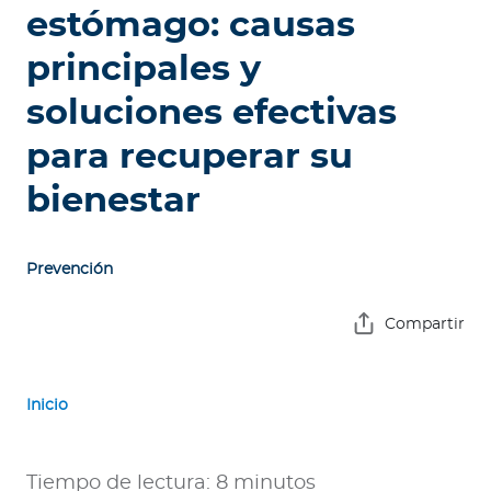
e
estómago: causas
s
principales y
a
s
soluciones efectivas
A
para recuperar su
g
bienestar
e
n
t
Prevención
e
s
Compartir
P
r
Inicio
e
s
t
Tiempo de lectura: 8 minutos