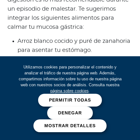
un episodio de malestar. Te sugerimos
integrar los siguientes alimentos para
calmar tu mucosa gástrica:
Arroz blanco cocido y puré de zanahoria
para asentar tu estómago.
Plátano maduro o manzana cocida, que
Utilizamos cookies para personalizar el contenido y
son suaves para tu tracto digestivo.
analizar el tráfico de nuestra página web. Además,
Infusiones de manzanilla o jengibre para
compartimos información sobre tu uso de nuestra página
web con nuestros socios de análisis. Consulta nuestra
reducir la inflamación de forma natural.
página sobre cookies
.
Pescados blancos al vapor o pollo a la
PERMITIR TODAS
plancha sin condimentos fuertes.
DENEGAR
MOSTRAR DETALLES
Fuentes: