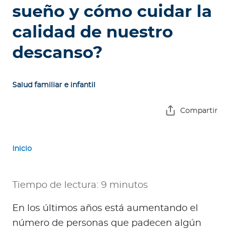
e
sueño y cómo cuidar la
s
calidad de nuestro
a
s
descanso?
A
g
Salud familiar e infantil
e
n
Compartir
t
e
s
Inicio
P
r
Tiempo de lectura: 9 minutos
e
En los últimos años está aumentando el
s
t
número de personas que padecen algún