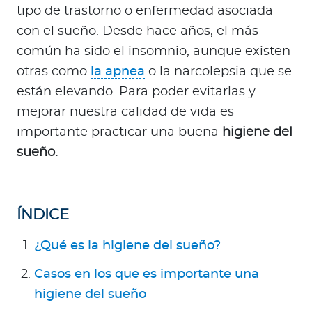
a
tipo de trastorno o enfermedad asociada
d
con el sueño. Desde hace años, el más
o
común ha sido el insomnio, aunque existen
r
otras como
la apnea
o la narcolepsia que se
e
están elevando. Para poder evitarlas y
s
d
mejorar nuestra calidad de vida es
e
importante practicar una buena
higiene del
s
sueño.
a
l
u
ÍNDICE
d
¿Qué es la higiene del sueño?
Ingresar a Mi Bupa
Casos en los que es importante una
Para Clientes
higiene del sueño