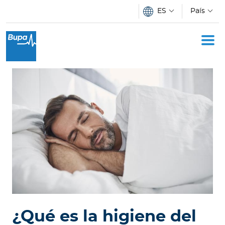
Pasar al contenido principal
ES
País
I
n
d
i
v
i
d
u
o
s
E
m
p
¿Qué es la higiene del
r