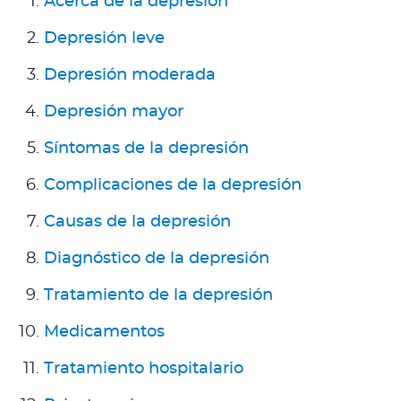
Acerca de la depresión
a
d
Depresión leve
o
Depresión moderada
r
e
Depresión mayor
s
d
Síntomas de la depresión
e
Complicaciones de la depresión
s
a
Causas de la depresión
l
u
Diagnóstico de la depresión
d
Tratamiento de la depresión
Medicamentos
Ingresar a Mi Bupa
Tratamiento hospitalario
Para Clientes