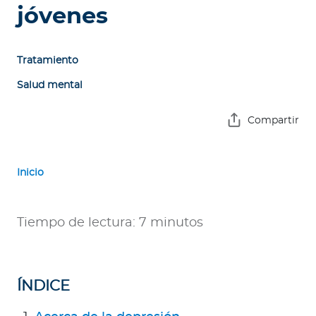
e
jóvenes
s
a
s
Tratamiento
Salud mental
A
g
Compartir
e
n
t
Inicio
e
s
Tiempo de lectura: 7 minutos
P
r
e
ÍNDICE
s
t