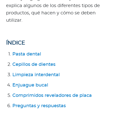
a
explica algunos de los diferentes tipos de
d
productos, qué hacen y cómo se deben
o
utilizar.
r
e
s
d
ÍNDICE
e
s
Pasta dental
a
Cepillos de dientes
l
u
Limpieza interdental
d
Enjuague bucal
Comprimidos reveladores de placa
Ingresar a Mi Bupa
Para Clientes
Preguntas y respuestas