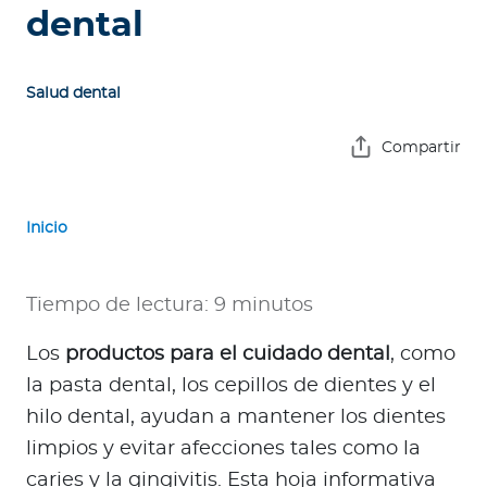
e
dental
s
a
s
Salud dental
A
Compartir
g
e
n
Inicio
t
e
Tiempo de lectura: 9 minutos
s
Los
productos para el cuidado dental
, como
P
la pasta dental, los cepillos de dientes y el
r
e
hilo dental, ayudan a mantener los dientes
s
limpios y evitar afecciones tales como la
t
caries y la gingivitis. Esta hoja informativa