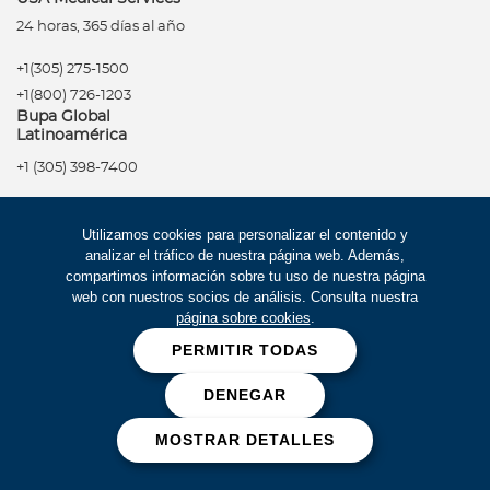
24 horas, 365 días al año
+1(305) 275-1500
+1(800) 726-1203
Bupa Global
Latinoamérica
+1 (305) 398-7400
Red de Salud
Utilizamos cookies para personalizar el contenido y
analizar el tráfico de nuestra página web. Además,
compartimos información sobre tu uso de nuestra página
Síguenos
Política de privacidad
web con nuestros socios de análisis. Consulta nuestra
página sobre cookies
.
Términos de uso
PERMITIR TODAS
Accesibilidad
DENEGAR
Mapa del Sitio
Trabaje con Bupa
MOSTRAR DETALLES
Estados Financieros (516
kb)