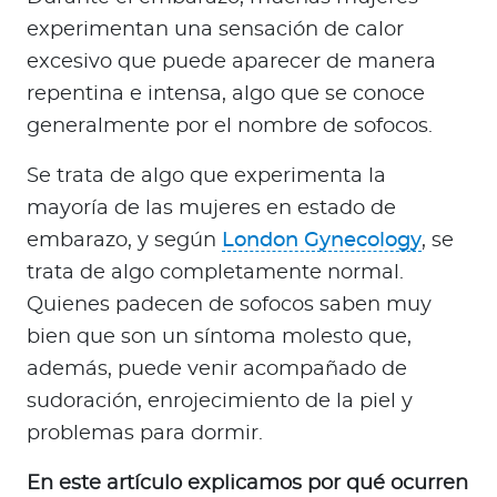
a
experimentan una sensación de calor
d
excesivo que puede aparecer de manera
o
r
repentina e intensa, algo que se conoce
e
generalmente por el nombre de sofocos.
s
Se trata de algo que experimenta la
d
e
mayoría de las mujeres en estado de
s
embarazo, y según
London Gynecology
, se
a
trata de algo completamente normal.
l
Quienes padecen de sofocos saben muy
u
bien que son un síntoma molesto que,
d
además, puede venir acompañado de
sudoración, enrojecimiento de la piel y
Ingresar a Mi Bupa
problemas para dormir.
Para Clientes
En este artículo explicamos por qué ocurren