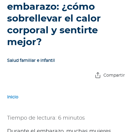
e
embarazo: ¿cómo
s
sobrellevar el calor
a
s
corporal y sentirte
A
mejor?
g
e
n
Salud familiar e infantil
t
e
Compartir
s
Inicio
P
r
e
Tiempo de lectura: 6 minutos
s
t
Durante el embarazo, muchas mujeres