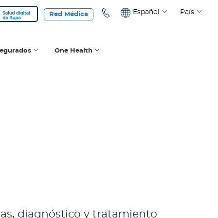
Español
País
Red Médica
segurados
One Health
as, diagnóstico y tratamiento