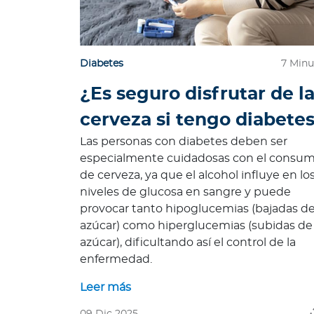
d
a
b
Diabetes
7 Minu
l
e
¿Es seguro disfrutar de l
s
cerveza si tengo diabete
N
o
Las personas con diabetes deben ser
t
especialmente cuidadosas con el consu
a
de cerveza, ya que el alcohol influye en lo
s
niveles de glucosa en sangre y puede
d
provocar tanto hipoglucemias (bajadas d
e
azúcar) como hiperglucemias (subidas de
b
azúcar), dificultando así el control de la
i
enfermedad.
e
n
Leer más
e