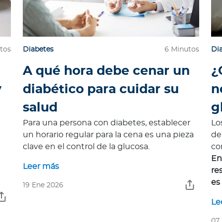
tos
Diabetes
6 Minutos
Di
A qué hora debe cenar un
¿
y
diabético para cuidar su
n
salud
g
Para una persona con diabetes, establecer
Lo
un horario regular para la cena es una pieza
de
clave en el control de la glucosa.
co
En
Leer más
re
es
19 Ene 2026
Le
07