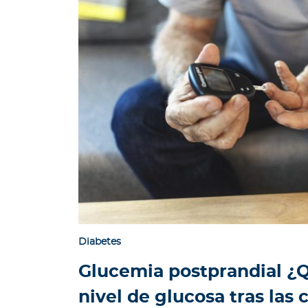
a
T
r
i
n
i
d
a
d
y
T
o
b
a
g
Diabetes
o
Glucemia postprandial ¿Q
Acerca de Bupa
nivel de glucosa tras las
¿