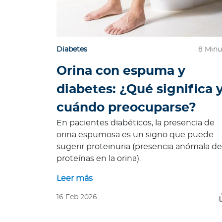
d
a
O
p
i
Diabetes
8 Minu
n
Orina con espuma y
i
ó
diabetes: ¿Qué significa 
n
cuándo preocuparse?
M
é
En pacientes diabéticos, la presencia de
d
orina espumosa es un signo que puede
i
sugerir proteinuria (presencia anómala de
c
proteínas en la orina).
a
Leer más
N
o
16 Feb 2026
t
i