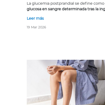
Q
La glucemia postprandial se define como 
u
glucosa en sangre determinada tras la in
i
Leer más
é
n
19 Mar 2026
e
s
s
o
m
o
s
?
S
e
g
u
n