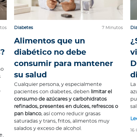
tos
Diabetes
7 Minutos
Di
a
Alimentos que un
¿
s?
diabético no debe
v
consumir para mantener
D
mo
su salud
d
s
Cualquier persona, y especialmente
La
e
pacientes con diabetes, deben
limitar el
az
consumo de azúcares y carbohidratos
pu
refinados, presentes en dulces, refrescos o
sal
pan blanco
, así como reducir grasas
Le
saturadas y trans, fritos, alimentos muy
salados y exceso de alcohol.
16