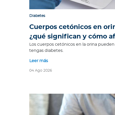
R
e
Diabetes
p
ú
Cuerpos cetónicos en orin
b
¿qué significan y cómo a
l
i
Los cuerpos cetónicos en la orina puede
c
tengas diabetes.
a
D
Leer más
o
04 Ago 2026
m
i
n
i
c
a
n