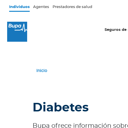
Pasar al contenido principal
Individuos
Agentes
Prestadores de salud
×
I
Seguros de 
n
d
i
v
i
d
Inicio
u
o
s
Seguros de salud
Diabetes
E
c
u
Bupa ofrece información sobre