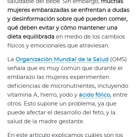
saludable del bebé. Sin embargo,
muchas
a
mujeres embarazadas se enfrentan a dudas
d
o
y desinformación sobre qué pueden comer,
r
qué deben evitar y cómo mantener una
e
dieta equilibrada
en medio de los cambios
s
físicos y emocionales que atraviesan.
d
e
La
Organización Mundial de la Salud
(OMS)
s
señala que es muy común que durante el
a
embarazo las mujeres experimenten
l
deficiencias de micronutrientes, incluyendo
u
d
vitamina A, hierro, yodo y
ácido fólico
, entre
otros. Esto supone un problema, ya que
puede afectar el desarrollo del feto, y la
Ingresar a Mi Bupa
salud de la madre gestante.
Para Clientes
En este artículo explicamos cuáles son los