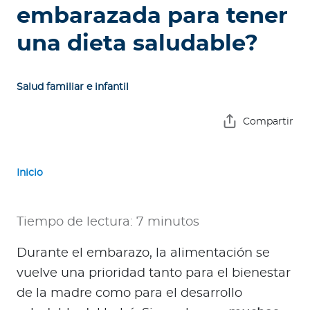
e
embarazada para tener
s
una dieta saludable?
a
s
Salud familiar e infantil
A
g
Compartir
e
n
t
Inicio
e
s
Tiempo de lectura: 7 minutos
P
r
Durante el embarazo, la alimentación se
e
vuelve una prioridad tanto para el bienestar
s
de la madre como para el desarrollo
t