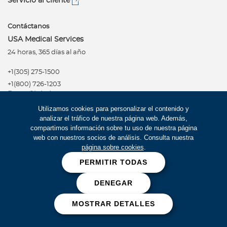
Servicio al cliente
Contáctanos
USA Medical Services
24 horas, 365 días al año
+1(305) 275-1500
+1(800) 726-1203
Bupa Global
Latinoamérica
Utilizamos cookies para personalizar el contenido y
+1 (305) 398-7400
analizar el tráfico de nuestra página web. Además,
compartimos información sobre tu uso de nuestra página
Red de Salud
web con nuestros socios de análisis. Consulta nuestra
página sobre cookies
.
PERMITIR TODAS
Síguenos
Política de privacidad
DENEGAR
Términos de uso
MOSTRAR DETALLES
Accesibilidad
Mapa del Sitio